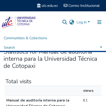
utc.edu.ec
Correo Institucional
Log In
Communities & Collections
Home
Statistics
Search
Statistics for Manual de auditoría
interna para la Universidad Técnica
de Cotopaxi
Total visits
views
Manual de auditoría interna para la
61