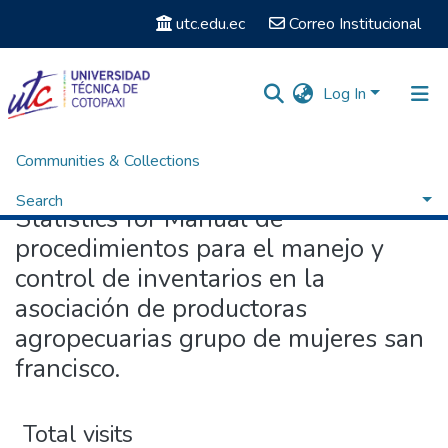
utc.edu.ec
Correo Institucional
Log In
Communities & Collections
Home
Statistics
Search
Statistics for Manual de
procedimientos para el manejo y
control de inventarios en la
asociación de productoras
agropecuarias grupo de mujeres san
francisco.
Total visits