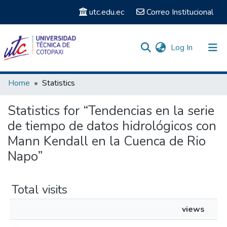
utc.edu.ec
Correo Institucional
(current)
Log In
Communities & Collections
Home
Statistics
Search
Statistics for “Tendencias en la serie
de tiempo de datos hidrológicos con
Mann Kendall en la Cuenca de Rio
Napo”
Total visits
views