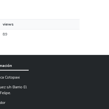
views
89
rmación
ica Cotopaxi
ez s/n Barrio El
Felipe.
dor