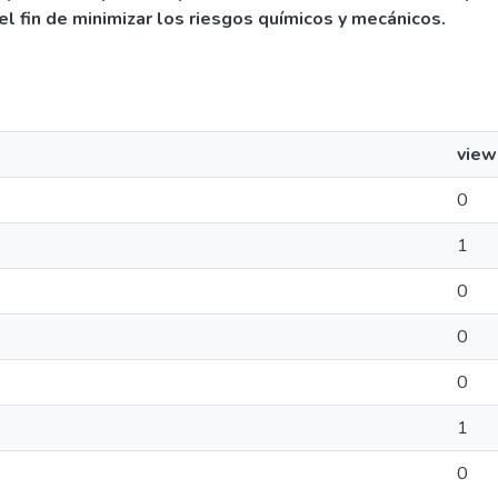
el fin de minimizar los riesgos químicos y mecánicos.
view
0
1
0
0
0
1
0