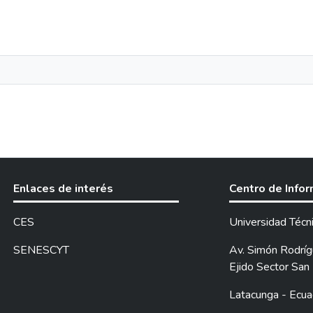
Enlaces de interés
Centro de Info
CES
Universidad Técn
SENESCYT
Av. Simón Rodrígu
Ejido Sector San 
Latacunga - Ecua