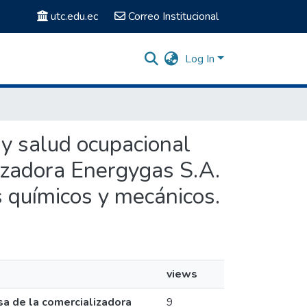
utc.edu.ec
Correo Institucional
Log In
 y salud ocupacional
lizadora Energygas S.A.
os químicos y mecánicos.
views
esa de la comercializadora
9