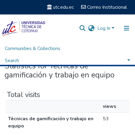
utc.edu.ec
Correo Institucional
Log In
Communities & Collections
Home
Statistics
Search
Statistics for Técnicas de
gamificación y trabajo en equipo
Total visits
views
Técnicas de gamificación y trabajo en
53
equipo