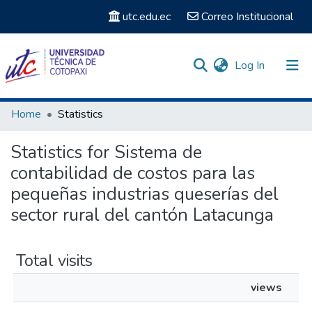
utc.edu.ec
Correo Institucional
(current)
Log In
Communities & Collections
Home
Statistics
Search
Statistics for Sistema de
contabilidad de costos para las
pequeñas industrias queserías del
sector rural del cantón Latacunga
Total visits
views