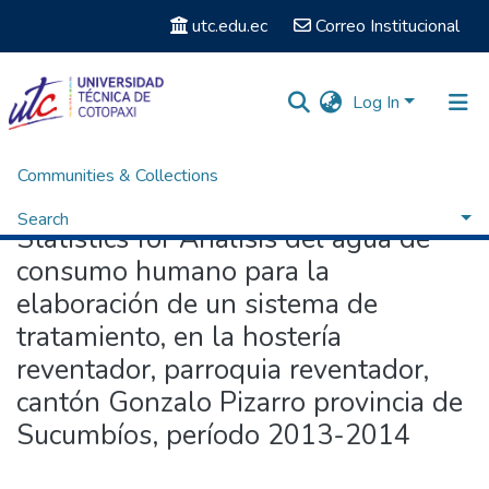
utc.edu.ec
Correo Institucional
Log In
Communities & Collections
Home
Statistics
Search
Statistics for Análisis del agua de
consumo humano para la
elaboración de un sistema de
tratamiento, en la hostería
reventador, parroquia reventador,
cantón Gonzalo Pizarro provincia de
Sucumbíos, período 2013-2014