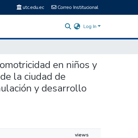
utc.edu.ec
Correo Institucional
Log In
icomotricidad en niños y
 de la ciudad de
ulación y desarrollo
views