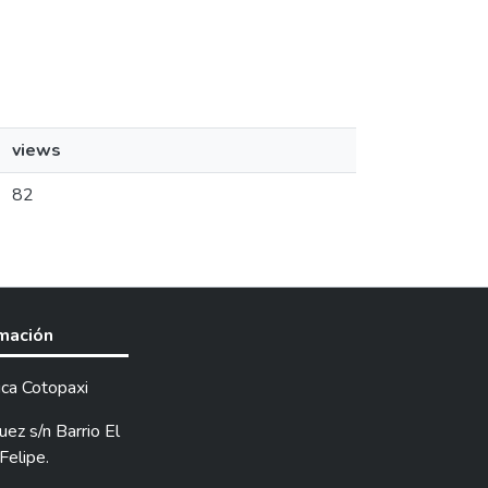
views
82
rmación
ica Cotopaxi
ez s/n Barrio El
Felipe.