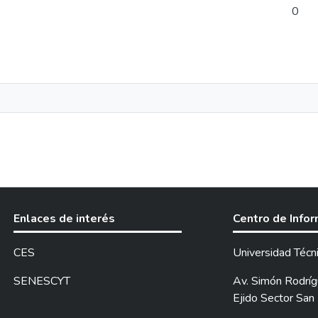
0
Enlaces de interés
Centro de Info
CES
Universidad Técn
SENESCYT
Av. Simón Rodrígu
Ejido Sector San 