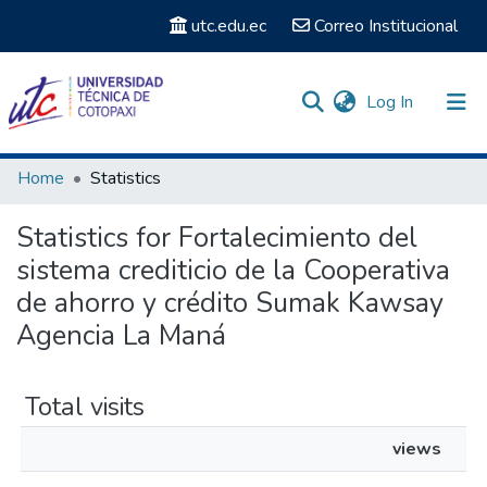
utc.edu.ec
Correo Institucional
(current)
Log In
Communities & Collections
Home
Statistics
Search
Statistics for Fortalecimiento del
sistema crediticio de la Cooperativa
de ahorro y crédito Sumak Kawsay
Agencia La Maná
Total visits
views