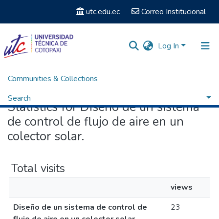
utc.edu.ec
Correo Institucional
Log In
Communities & Collections
Home
Statistics
Search
Statistics for Diseño de un sistema
de control de flujo de aire en un
colector solar.
Total visits
views
Diseño de un sistema de control de
23