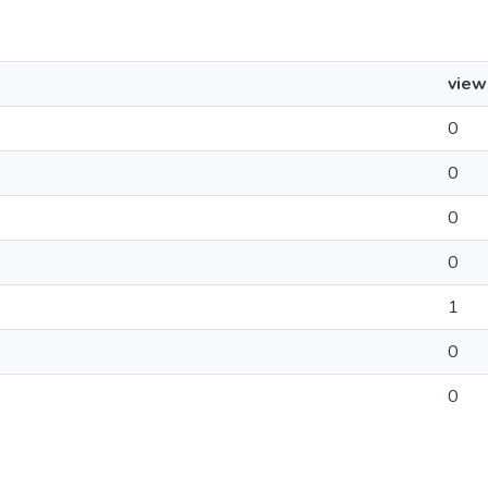
view
0
0
0
0
1
0
0