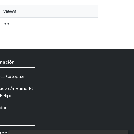
views
55
rmación
ica Cotopaxi
ez s/n Barrio El
Felipe.
dor