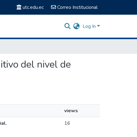
utc.edu.ec
Correo Institucional
Log In
itivo del nivel de
views
al.
16