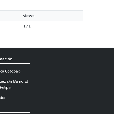
views
171
rmación
ica Cotopaxi
ez s/n Barrio El
Felipe.
dor