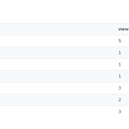
view
5
1
1
1
3
2
3