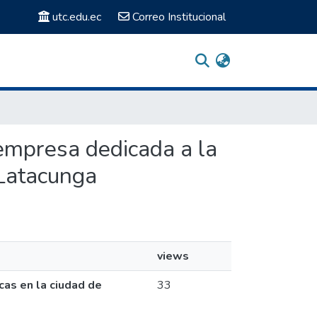
utc.edu.ec
Correo Institucional
 empresa dedicada a la
 Latacunga
views
cas en la ciudad de
33