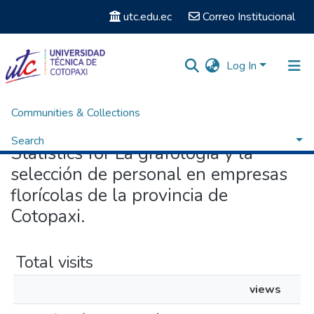
utc.edu.ec
Correo Institucional
Log In
Communities & Collections
Home
Statistics
Search
Statistics for La grafología y la
selección de personal en empresas
florícolas de la provincia de
Cotopaxi.
Total visits
views