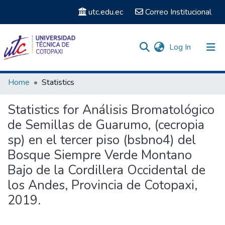
utc.edu.ec
Correo Institucional
(current)
Log In
Communities & Collections
Home
Statistics
Search
Statistics for Análisis Bromatológico
de Semillas de Guarumo, (cecropia
sp) en el tercer piso (bsbno4) del
Bosque Siempre Verde Montano
Bajo de la Cordillera Occidental de
los Andes, Provincia de Cotopaxi,
2019.