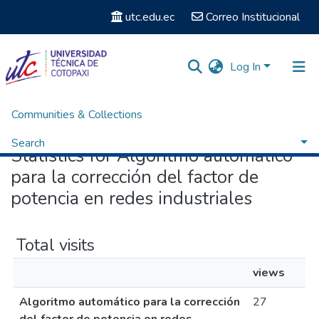
utc.edu.ec
Correo Institucional
Log In
Communities & Collections
Home
Statistics
Search
Statistics for Algoritmo automático
para la corrección del factor de
potencia en redes industriales
Total visits
views
Algoritmo automático para la corrección
27