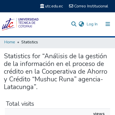
utc.edu.ec
Correo Institucional
(current)
Log In
Communities & Collections
Home
Statistics
Search
Statistics for “Análisis de la gestión
de la información en el proceso de
crédito en la Cooperativa de Ahorro
y Crédito “Mushuc Runa” agencia-
Latacunga”.
Total visits
views