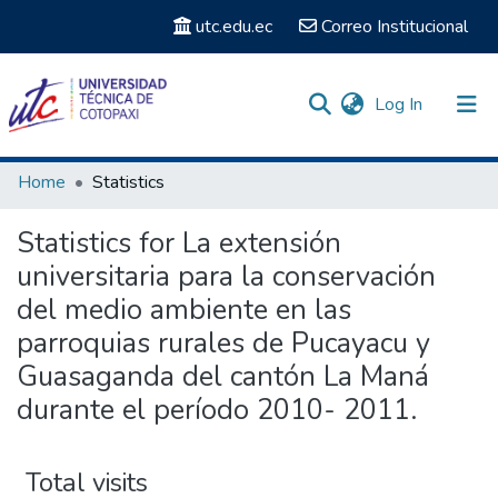
utc.edu.ec
Correo Institucional
(current)
Log In
Communities & Collections
Home
Statistics
Search
Statistics for La extensión
universitaria para la conservación
del medio ambiente en las
parroquias rurales de Pucayacu y
Guasaganda del cantón La Maná
durante el período 2010- 2011.
Total visits