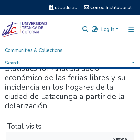
utc.edu.ec
Correo Institucional
Log In
Communities & Collections
Home
Statistics
Search
Statistics for Análisis socio-
económico de las ferias libres y su
incidencia en los hogares de la
ciudad de Latacunga a partir de la
dolarización.
Total visits
views