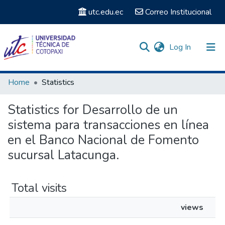
utc.edu.ec
Correo Institucional
(current)
Log In
Communities & Collections
Home
Statistics
Search
Statistics for Desarrollo de un
sistema para transacciones en línea
en el Banco Nacional de Fomento
sucursal Latacunga.
Total visits
views