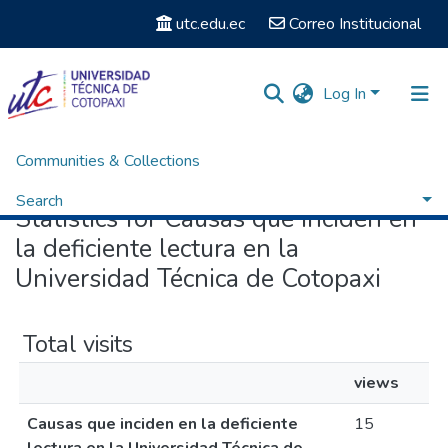
utc.edu.ec
Correo Institucional
Log In
Communities & Collections
Home
Statistics
Search
Statistics for Causas que inciden en
la deficiente lectura en la
Universidad Técnica de Cotopaxi
Total visits
views
Causas que inciden en la deficiente
15