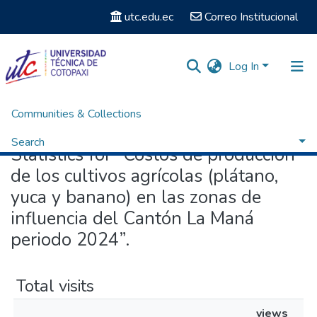
utc.edu.ec
Correo Institucional
Log In
Communities & Collections
Home
Statistics
Search
Statistics for “Costos de producción
de los cultivos agrícolas (plátano,
yuca y banano) en las zonas de
influencia del Cantón La Maná
periodo 2024”.
Total visits
views