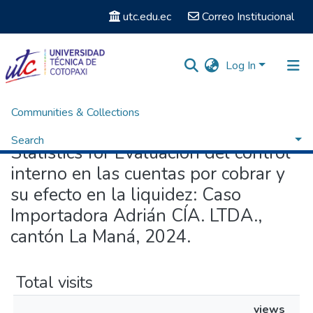
utc.edu.ec
Correo Institucional
Log In
Communities & Collections
Home
Statistics
Search
Statistics for Evaluación del control
interno en las cuentas por cobrar y
su efecto en la liquidez: Caso
Importadora Adrián CÍA. LTDA.,
cantón La Maná, 2024.
Total visits
views