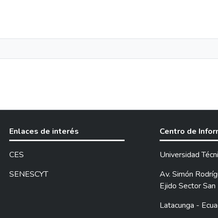
Enlaces de interés
Centro de Info
CES
Universidad Técn
SENESCYT
Av. Simón Rodrígu
Ejido Sector San 
Latacunga - Ecua