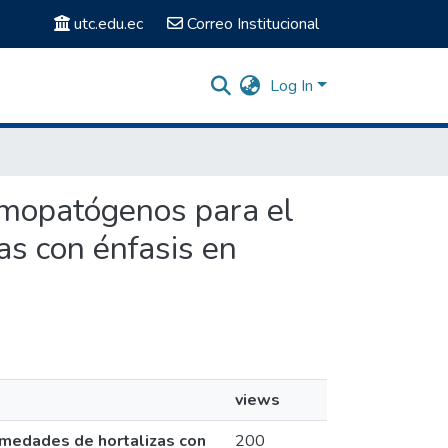
utc.edu.ec
Correo Institucional
Log In
tomopatógenos para el
as con énfasis en
views
rmedades de hortalizas con
200