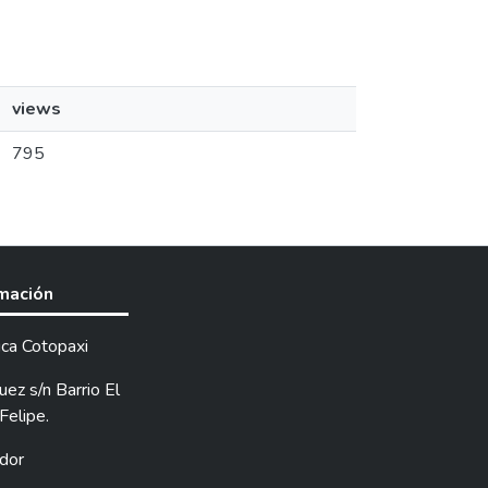
views
795
rmación
ica Cotopaxi
ez s/n Barrio El
Felipe.
dor