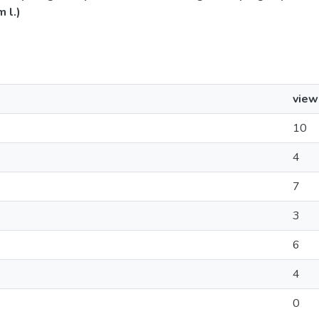
 l.)
view
10
4
7
3
6
4
0