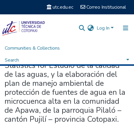
utc.edu.ec
Correo Institucional
Log In
Communities & Collections
Home
Statistics
Search
Statistics for Estudio de la calidad
de las aguas, y la elaboración del
plan de manejo ambiental de
protección de fuentes de agua en la
microcuenca alta en la comunidad
de Apawa, de la parroquia Pilaló –
cantón Pujilí – provincia Cotopaxi.