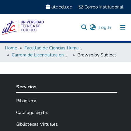
utc.edu.ec
Correo Institucional
(current)
Log In
Communities & Collections
Home
Facultad de Ciencias Humanas y Educación
Carrera de Licenciatura en Ciencias de la Educación mención Educación Parvularia
Browse by Subject
Search
Servicios
Biblioteca
Catalogo digital
Bibliotecas Virtuales