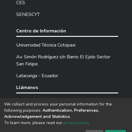
institución para poder buscar posibles
CES
soluciones como: contar con un orgánico
SENESCYT
estructural y funcional actualizado para que
todos sus elementos tengan claramente
definidas sus actividades y objetivos; se
Centro de Información
diseñó un manual de funciones que contiene
estrategias y directrices para el buen
Universidad Técnica Cotopaxi
desenvolvimiento de las funciones de los
Av. Simón Rodríguez s/n Barrio El Ejido Sector
empleados, misma que se convertirá en un
San Felipe.
gran apoyo para las áreas administrativa
financiera y atención al cliente y así poder
Latacunga - Ecuador
cumplir con los objetivos institucionales.
Llámanos
Tel: (593) 03 2252205 / 2252307 / 2252346.
We collect and process your personal information for the
following purposes:
Authentication, Preferences,
Acknowledgement and Statistics
.
DSpace software
copyright © 2002-2026
LYRASIS
To learn more, please read our
privacy policy
.
Cookie
Privacy
End User
Send