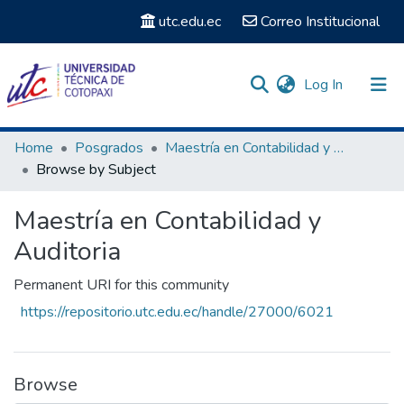
utc.edu.ec
Correo Institucional
(current)
Log In
Communities & Collections
Home
Posgrados
Maestría en Contabilidad y Auditoria
Browse by Subject
Search
Maestría en Contabilidad y
Auditoria
Permanent URI for this community
https://repositorio.utc.edu.ec/handle/27000/6021
Browse