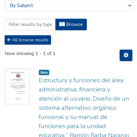
Browsing Maestría en Contabilidad y Aud
Browse
All browse results
Now showing
1 - 1 of 1
Item
Estructura y funciones del área
administrativa, financiera y
atención al usuario. Diseño de un
sistema alternativo, orgánico
funcional y su manual de
funciones para la unidad
educativa ” Ramón Barba Naranjo.