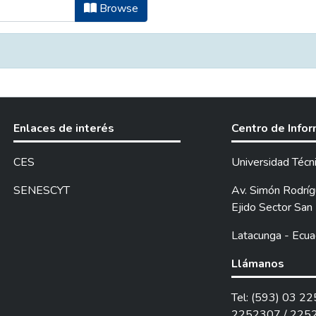
ciatura en Diseño Gráfico by Subject
Browse
Enlaces de interés
Centro de Info
CES
Universidad Técn
SENESCYT
Av. Simón Rodrígu
Ejido Sector San 
Latacunga - Ecua
Llámanos
Tel: (593) 03 2
2252307 / 225