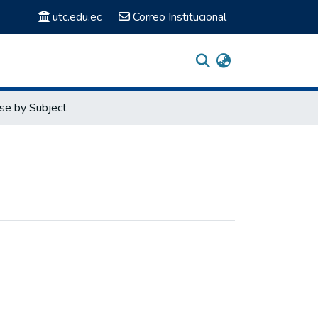
utc.edu.ec
Correo Institucional
se by Subject