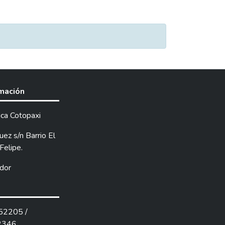
rmación
ica Cotopaxi
ez s/n Barrio El
Felipe.
dor
252205 /
2346.