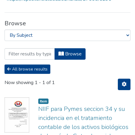
Browse
Browsing Facultad de Ciencias Administ
Browse
All browse results
Now showing
1 - 1 of 1
Item
NIIF para Pymes seccion 34 y su
incidencia en el tratamiento
contable de los activos biológicos