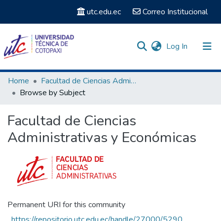
utc.edu.ec
Correo Institucional
(current)
Log In
Communities & Collections
Home
Facultad de Ciencias Administrativas y Económicas
Browse by Subject
Search
Facultad de Ciencias
Administrativas y Económicas
Permanent URI for this community
https://repositorio.utc.edu.ec/handle/27000/5290