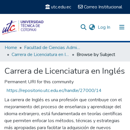
utc.edu.ec
Correo Institucional
(current)
Log In
Communities & Collections
Home
Facultad de Ciencias Administrativas y Humanísticas
Carrera de Licenciatura en Inglés
Browse by Subject
Search
Carrera de Licenciatura en Inglés
Permanent URI for this community
https://repositorio.utc.edu.ec/handle/27000/14
La carrera de Inglés es una profesión que contribuye con el
mejoramiento del proceso de enseñanza y aprendizaje del
idioma extranjero, está fundamentada en teorías científicas
que permiten enfocar los métodos, técnicas y estrategias
más apropiadas para facilitar la adquisición de nuevos