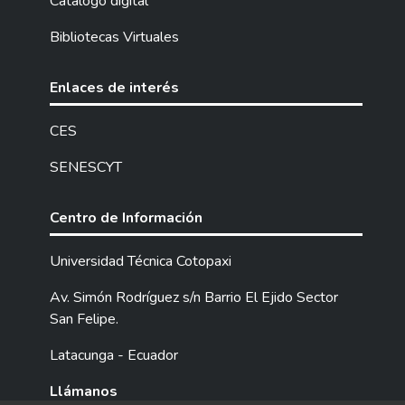
Catalogo digital
Technical University of Cotopaxi in the first
Bibliotecas Virtuales
semester's Pedagogy Career of National
and Foreign Languages English. As part of
the academic essays, 23 descriptive essays
Enlaces de interés
of 200 words in simple present tense with
the topic “A Day in My Life” were collected.
CES
From the information collected, 72 errors
SENESCYT
were identified, which were classified into 4
categories: Omission, addition, misformation,
and misordering. The results showed 53
Centro de Información
errors in the omission category, a total of 7
errors in the addition category, 1 error in the
Universidad Técnica Cotopaxi
malformation category, and 10 errors in the
Av. Simón Rodríguez s/n Barrio El Ejido Sector
misordering category. It is concluded that
San Felipe.
the students made more omission errors,
mainly the omission of the subject. These
Latacunga - Ecuador
errors may be the result of the interference
of the first language (L1) in the acquisition
Llámanos