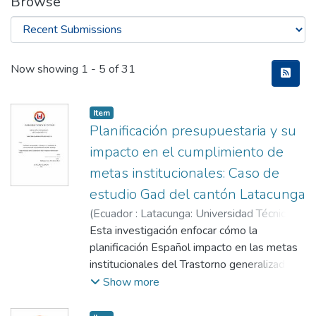
Browse
Recent Submissions
Now showing
1 - 5 of 31
Item
Planificación presupuestaria y su
impacto en el cumplimiento de
metas institucionales: Caso de
estudio Gad del cantón Latacunga
(
Ecuador : Latacunga: Universidad Técnica
de Cotopaxi (UTC),
Esta investigación enfocar cómo la
2026-01-31
)
Segovia
Albarracín, Diego Bolívar
planificación Español impacto en las metas
;
Montenegro
Cueva, Efrén Gonzalo
institucionales del Trastorno generalizado
del espectro autista Latacunga. Inicialmente
Show more
se realizó un estudio profundo de la teoría
que abarca estas dos variables como la