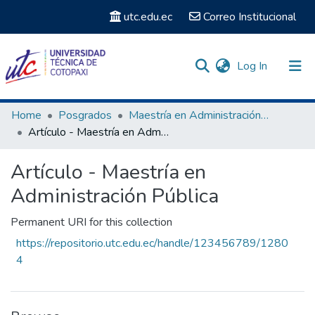
utc.edu.ec
Correo Institucional
(current)
Log In
Communities & Collections
Home
Posgrados
Maestría en Administración Pública
Artículo - Maestría en Administración Pública
Search
Artículo - Maestría en
Statistics
Administración Pública
Permanent URI for this collection
https://repositorio.utc.edu.ec/handle/123456789/1280
4