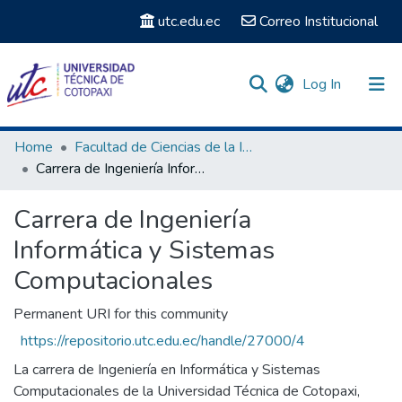
utc.edu.ec
Correo Institucional
(current)
Log In
Communities & Collections
Home
Facultad de Ciencias de la Ingeniería y Aplicadas
Carrera de Ingeniería Informática y Sistemas Computacionales
Search
Carrera de Ingeniería
Statistics
Informática y Sistemas
Computacionales
Permanent URI for this community
https://repositorio.utc.edu.ec/handle/27000/4
La carrera de Ingeniería en Informática y Sistemas
Computacionales de la Universidad Técnica de Cotopaxi,