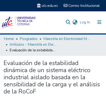
utc.edu.ec
Correo Institucional
(current)
Log In
Communities & Collections
Home
Posgrados
Maestría en Electricidad Mención Sistemas Eléctricos de Potencia
Artículos - Maestría en Electricidad Mención Sistemas Eléctricos de Potencia
Search
Evaluación de la estabilidad dinámica de un sistema eléctrico industrial aislado basada en la sensibilidad de la carga y el análisis de la RoCoF
Statistics
Evaluación de la estabilidad
dinámica de un sistema eléctrico
industrial aislado basada en la
sensibilidad de la carga y el análisis
de la RoCoF