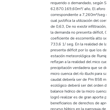
requerido o demandado, según S
62.870.169,60m³/ año, El aforo re
correspondiente a 7,260m³/seg en 
cual justifica la utilización del coef
de 0,63, De no existir infiltración, 
la demanda no presenta déficit, C
coeficiente de escorrentía alto se 
733,6 1/ seg. En la realidad de la 
presenta déficit por lo que los dat
estación meteorológica de Rumip
reflejan a la realidad del mico cuenca
precipitación verdadera que se debe
micro cuenca del río illuchi para sa
caudal debería ser de Pm 858 mm,
ecológico deberá ser del orden d
balance hidrico de la micro cuenca de
logró realizar es de gran aporte par
beneficiarios de derechos de apro
recurso hídrico en la parroquia de 