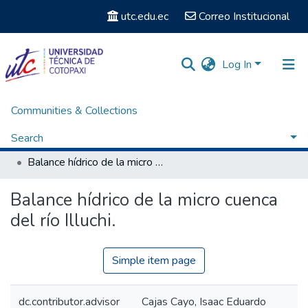
utc.edu.ec
Correo Institucional
Log In
Communities & Collections
Home
Facultad de Ciencias Agropecuarias y Recursos Naturales
Carrera de Ingeniería en Medio Ambiente
Search
Titulación - Ingeniería en Medio Ambiente
Balance hídrico de la micro cuenca del río Illuchi.
Statistics
Balance hídrico de la micro cuenca
del río Illuchi.
Simple item page
dc.contributor.advisor
Cajas Cayo, Isaac Eduardo