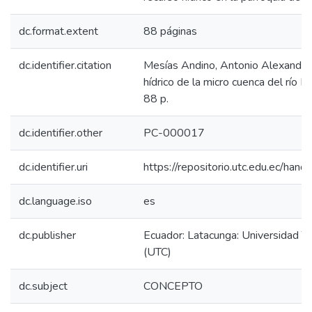
dc.format.extent
88 páginas
dc.identifier.citation
Mesías Andino, Antonio Alexander
hídrico de la micro cuenca del río Il
88 p.
dc.identifier.other
PC-000017
dc.identifier.uri
https://repositorio.utc.edu.ec/h
dc.language.iso
es
dc.publisher
Ecuador: Latacunga: Universidad T
(UTC)
dc.subject
CONCEPTO