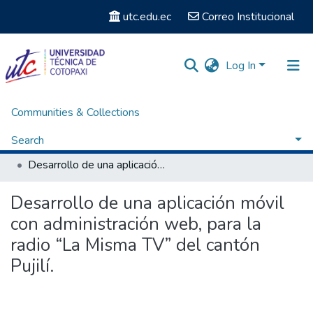
utc.edu.ec
Correo Institucional
Log In
Communities & Collections
Home
Facultad de Ciencias de la Ingeniería y Aplicadas
Carrera de Ingeniería Informática y Sistemas Computacionales
Search
Titulación - Ingeniería en Informática y Sistemas Computacionales
Desarrollo de una aplicación móvil con administración web, para la radio “La Misma TV” del cantón Pujilí.
Statistics
Desarrollo de una aplicación móvil
con administración web, para la
radio “La Misma TV” del cantón
Pujilí.