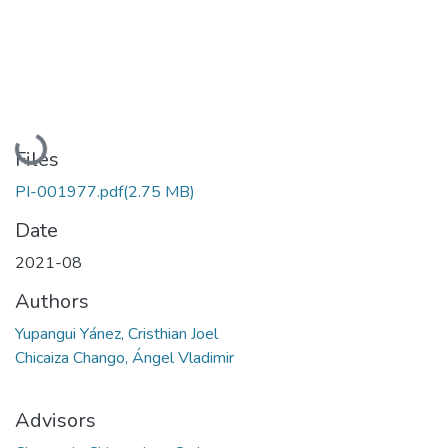
Loading...
Files
PI-001977.pdf
(2.75 MB)
Date
2021-08
Authors
Yupangui Yánez, Cristhian Joel
Chicaiza Chango, Ángel Vladimir
Advisors