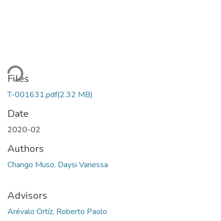
Loading...
Files
T-001631.pdf
(2.32 MB)
Date
2020-02
Authors
Chango Muso, Daysi Vanessa
Advisors
Arévalo Ortíz, Roberto Paolo