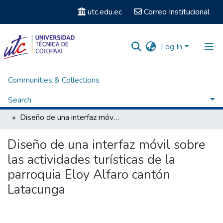
utc.edu.ec
Correo Institucional
Log In
Communities & Collections
Home
Facultad de Ciencias Humanas y Educación
Carrera Ingeniería en Diseño Gráfico Computarizado
Search
Titulación - Ingeniería en Diseño Gráfico Computarizado
Diseño de una interfaz móvil sobre las actividades turísticas de la parroquia Eloy Alfaro cantón Latacunga
Statistics
Diseño de una interfaz móvil sobre
las actividades turísticas de la
parroquia Eloy Alfaro cantón
Latacunga