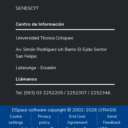
SENESCYT
Centro de Información
Universidad Técnica Cotopaxi
Av. Simón Rodríguez s/n Barrio El Ejido Sector
San Felipe.
Latacunga - Ecuador
Llámanos
Tel: (593) 03 2252205 / 2252307 / 2252346.
DSpace software
copyright © 2002-2026
LYRASIS
Cookie
Privacy
End User
Send
settings
policy
Agreement
Feedback