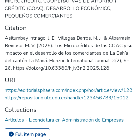
MICROCRÉDITO
,
COOPERATIVAS DE AHORRO Y
CRÉDITO (COAC)
,
DESARROLLO ECONÓMICO
,
PEQUEÑOS COMERCIANTES
Citation
Asitumbay Intriago, J. E., Villegas Barros, N. J., & Albarrasin
Reinoso, M. V. (2025). Los Microcréditos de las COAC y su
impacto en el desarrollo de los comerciantes de La Bahía
del cantón La Maná. Horizon International Journal, 3(2), 5–
26. https://doi.org/10.63380/hij.v3n2.2025.128
URI
https://editorialsphaera.com/index.php/hor/article/view/128
https://repositorio.utc.edu.ec/handle/123456789/15012
Collections
Artículos - Licenciatura en Administración de Empresas
Full item page