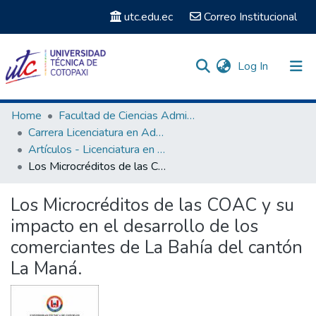
utc.edu.ec
Correo Institucional
(current)
Log In
Communities & Collections
Home
Facultad de Ciencias Administrativas y Económicas
Carrera Licenciatura en Administración de Empresas
Search
Artículos - Licenciatura en Administración de Empresas
Los Microcréditos de las COAC y su impacto en el desarrollo de los comerciantes de La Bahía del cantón La Maná.
Statistics
Los Microcréditos de las COAC y su
impacto en el desarrollo de los
comerciantes de La Bahía del cantón
La Maná.