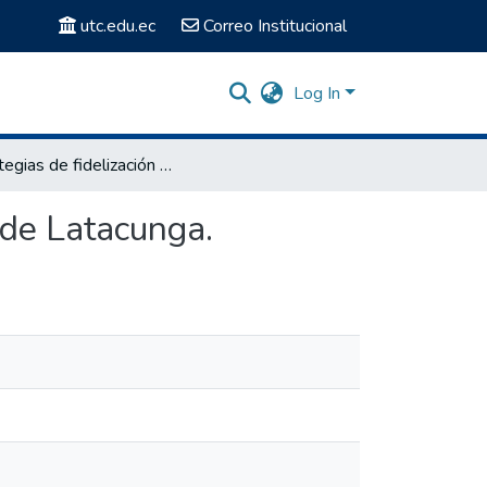
utc.edu.ec
Correo Institucional
Log In
Estrategias de fidelización para la agencia mano negra de Latacunga.
 de Latacunga.