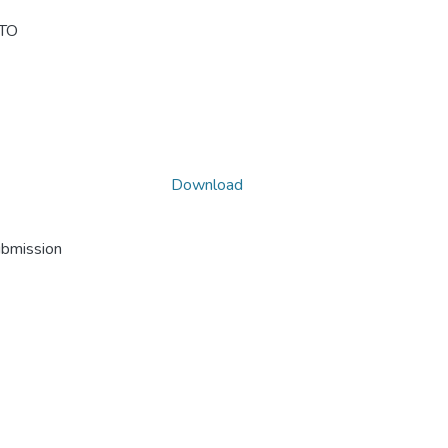
TO
Download
ubmission