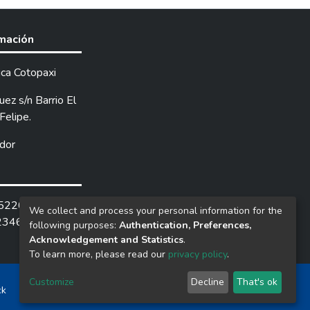
rmación
ica Cotopaxi
ez s/n Barrio El
Felipe.
dor
252205 /
We collect and process your personal information for the
2346.
following purposes:
Authentication, Preferences,
Acknowledgement and Statistics
.
To learn more, please read our
privacy policy
.
Customize
Decline
That's ok
ck