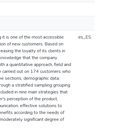
 it is one of the most accessible
es_ES
ition of new customers. Based on
sing the loyalty of its clients in
e knowledge that the company
h a quantitative approach, field and
re carried out on 174 customers who
ee sections, demographic data,
through a stratified sampling grouping
ncluded in nine main strategies that
r's perception of the product,
nication, effective solutions to
enefits according to the needs of
 moderately significant degree of