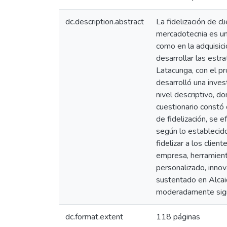
dc.description.abstract
La fidelización de c
mercadotecnia es un
como en la adquisic
desarrollar las estr
Latacunga, con el p
desarrolló una inves
nivel descriptivo, 
cuestionario constó 
de fidelización, se 
según lo establecid
fidelizar a los clien
empresa, herramienta
personalizado, innov
sustentado en Alcaid
moderadamente signif
dc.format.extent
118 páginas