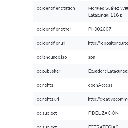
dc.identifier.citation
Morales Suárez Will
Latacunga. 118 p.
dc.identifier.other
PI-002607
dc.identifier.uri
http://repositorio.
dc.language.iso
spa
dc.publisher
Ecuador : Latacunga
dc.rights
openAccess
dc.rights.uri
http://creativecomm
dc.subject
FIDELIZACIÓN
dc.subject
ESTRATEGIAS