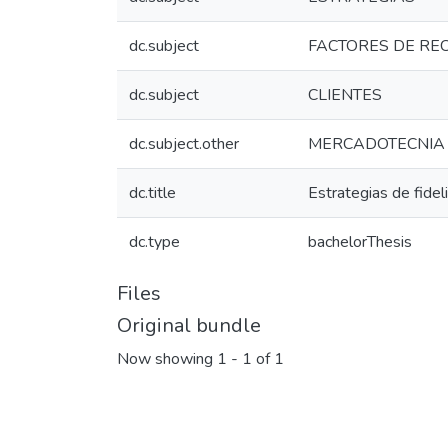
dc.subject
FACTORES DE R
dc.subject
CLIENTES
dc.subject.other
MERCADOTECNIA
dc.title
Estrategias de fidel
dc.type
bachelorThesis
Files
Original bundle
Now showing
1 - 1 of 1