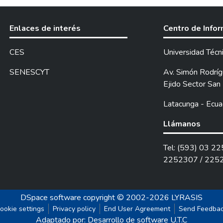
Enlaces de interés
Centro de Info
CES
Universidad Técn
SENESCYT
Av. Simón Rodrígu
Ejido Sector San 
Latacunga - Ecua
Llámanos
Tel: (593) 03 2
2252307 / 225
DSpace software
copyright © 2002-2026
LYRASIS
ookie settings
Privacy policy
End User Agreement
Send Feedba
Adaptado por: Desarrollo de software U.T.C