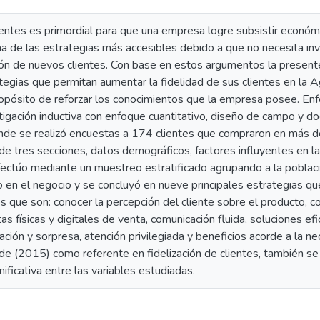
lientes es primordial para que una empresa logre subsistir econó
a de las estrategias más accesibles debido a que no necesita in
ión de nuevos clientes. Con base en estos argumentos la present
ategias que permitan aumentar la fidelidad de sus clientes en la
ropósito de reforzar los conocimientos que la empresa posee. Enf
tigación inductiva con enfoque cuantitativo, diseño de campo y d
donde se realizó encuestas a 174 clientes que compraron en más d
de tres secciones, datos demográficos, factores influyentes en l
efectúo mediante un muestreo estratificado agrupando a la poblac
o en el negocio y se concluyó en nueve principales estrategias q
tes que son: conocer la percepción del cliente sobre el producto, c
s físicas y digitales de venta, comunicación fluida, soluciones efi
ación y sorpresa, atención privilegiada y beneficios acorde a la ne
e (2015) como referente en fidelización de clientes, también se 
icativa entre las variables estudiadas.