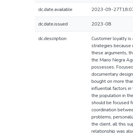
dc.date.available
2023-09-27T18:0
dc.date.issued
2023-08
dc.description
Customer loyalty is 
strategies because 
these arguments, the
the Mano Negra Agen
possesses. Focused 
documentary design 
bought on more than
influential factors i
the population in th
should be focused fo
coordination between
problems, personaliz
the client, all this
relationship was al