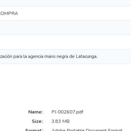
ECOMPRA
ización para la agencia mano negra de Latacunga.
Name:
PI-002607.pdf
Size:
3.83 MB
Format:
Adobe Portable Document Format