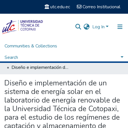
utc.edu.ec
Correo Institucional
Log In
Communities & Collections
Home
Facultad de Ciencias de la Ingeniería y Aplicadas
Carrera de Ingeniería Eléctrica
Search
Titulación - Ingeniería Eléctrica
Diseño e implementación de un sistema de energía solar en el laboratorio de energía renovable de la Universidad Técnica de Cotopaxi, para el estudio de los regímenes de captación y almacenamiento de energía renovable.
Statistics
Diseño e implementación de un
sistema de energía solar en el
laboratorio de energía renovable de
la Universidad Técnica de Cotopaxi,
para el estudio de los regímenes de
captación y almacenamiento de