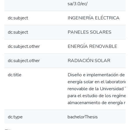
sa/3.0/ec/
dc.subject
INGENIERÍA ELÉCTRICA
dc.subject
PANELES SOLARES
dc.subject.other
ENERGÍA RENOVABLE
dc.subject.other
RADIACIÓN SOLAR
dc.title
Diseño e implementación de u
energía solar en el laboratorio
renovable de la Universidad Té
para el estudio de los regímen
almacenamiento de energía ren
dc.type
bachelorThesis