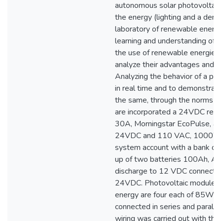
autonomous solar photovoltaic
the energy (lighting and a demo
laboratory of renewable energi
learning and understanding of i
the use of renewable energies 
analyze their advantages and 
Analyzing the behavior of a ph
in real time and to demonstrate
the same, through the norms a
are incorporated a 24VDC regul
30A, Morningstar EcoPulse, and
24VDC and 110 VAC, 1000W)
system account with a bank of
up of two batteries 100Ah, A
discharge to 12 VDC connected 
24VDC. Photovoltaic modules 
energy are four each of 85W,
connected in series and paralle
wiring was carried out with the