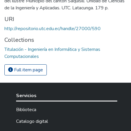
del ilustre Municipio del cantón Saquisilí. Unidad de Ciencias
de la Ingeniería y Aplicadas. UTC. Latacunga. 179 p.
URI
http://repositorio.utc.edu.ec/handle/27000/590
Collections
Titulación - Ingeniería en Informática y Sistemas
Computacionales
Full item page
Servicios
Biblioteca
Catalogo digital