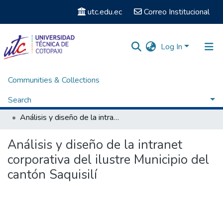
utc.edu.ec
Correo Institucional
Log In
Communities & Collections
Home
Facultad de Ciencias de la Ingeniería y Aplicadas
Carrera de Ingeniería Informática y Sistemas Computacionales
Search
Titulación - Ingeniería en Informática y Sistemas Computacionales
Análisis y diseño de la intranet corporativa del ilustre Municipio del cantón Saquisilí
Statistics
Análisis y diseño de la intranet
corporativa del ilustre Municipio del
cantón Saquisilí