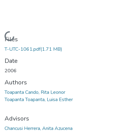
Loading...
Files
T-UTC-1061.pdf
(1.71 MB)
Date
2006
Authors
Toapanta Cando, Rita Leonor
Toapanta Toapanta, Luisa Esther
Advisors
Chancusi Herrera, Anita Azucena