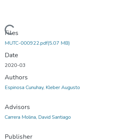
Loading...
Files
MUTC-000922.pdf
(5.07 MB)
Date
2020-03
Authors
Espinosa Cunuhay, Kleber Augusto
Advisors
Carrera Molina, David Santiago
Publisher