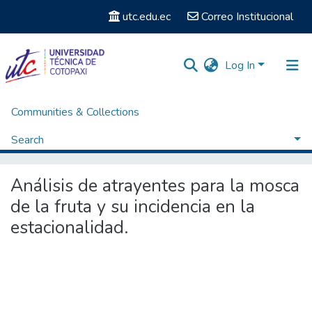
utc.edu.ec
Correo Institucional
Log In
Communities & Collections
Home
Posgrados
Maestría en Sanidad Vegetal
Titulación - Maestría en Sanidad Vegetal
Search
Análisis de atrayentes para la mosca de la fruta y su incidencia en la estacionalidad.
Statistics
Análisis de atrayentes para la mosca
de la fruta y su incidencia en la
estacionalidad.