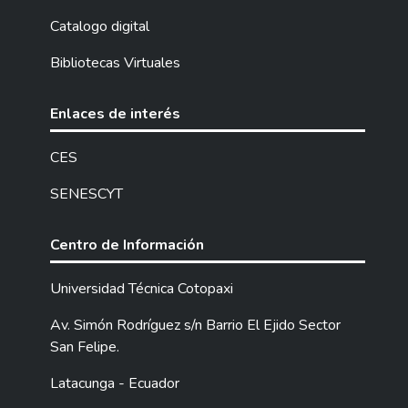
cromatográfico en 3 muestras de producto
contaminación ambiental. Este estudio se
Catalogo digital
un valor promedio de 13,2 g/L de timol. Los
llevó a cabo en la Empresa Florícola Matiz
resultados de la acción acaricida son: a 1
Bibliotecas Virtuales
Flowers Cía. Ltda. ubicada en la Parroquia
mL/L se alcanza un 46% de muerte
de Mulaló, Cantón Latacunga. La
promedio a 2 mL/L 78% y a 3 mL/L un
investigación se realizó en dos fases la
Enlaces de interés
86% de muerte a las 24 horas después de
primera de carácter exploratorio, se
la aplicación finalmente se determina que el
evaluaron los daños que provocan la
CES
mejor tratamiento es a 2 mL/L en los
irradiación UVC en diferentes tiempos (0, 5,
estadios de huevos, ninfas y adultos
SENESCYT
7.5, 10, 12.5, 15 min) de exposición de los
alcanzando valores sobre el 97% datos que
botones florales de rosa de 7 variedades:
verifican la acción acaricida del bioinsumo a
Mondial, Pink Floyd, Fredoom, Hermosa,
Centro de Información
base de extracto vegetal comercial
Atomic, Boulevar, Sweetness, mientras que
Verbenaceae Essential Oil.
en la segunda fase se evalúo el efecto de 6
Universidad Técnica Cotopaxi
tiempos (0, 5, 7.5, 10, 12.5, 15 min) de
Av. Simón Rodríguez s/n Barrio El Ejido Sector
exposición de los botones a los rayos UVC
San Felipe.
para evaluar el control de Botrytis cinerea
en los botones de las variedades Mondial y
Latacunga - Ecuador
Pink Floyd susceptibles a la Botrytis cinerea