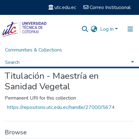
utc.edu.ec
Correo Institucional
Log In
Communities & Collections
Home
Posgrados
Maestría en Sanidad Vegetal
Titulación - Maestría en Sanidad Vegetal
Search
Titulación - Maestría en
Statistics
Sanidad Vegetal
Permanent URI for this collection
https://repositorio.utc.edu.ec/handle/27000/5674
Browse