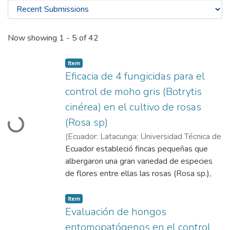
Recent Submissions
Now showing
1 - 5 of 42
Item
Eficacia de 4 fungicidas para el
control de moho gris (Botrytis
cinérea) en el cultivo de rosas
Loading...
(Rosa sp)
(
Ecuador: Latacunga: Universidad Técnica de
Cotopaxi (UTC),
Ecuador estableció fincas pequeñas que
2024-01-01
)
Castellano
Cañizares, Ramiro Xavier
albergaron una gran variedad de especies
;
Luzón Toscano,
Néstor Santiago
de flores entre ellas las rosas (Rosa sp.),
las cuales tienen agentes patógenos que
las han afectado entre ellos Botrytis cinerea
Item
es una de las principales enfermedades que
Evaluación de hongos
perjudican los cultivos, generando pérdidas
entomopatógenos en el control