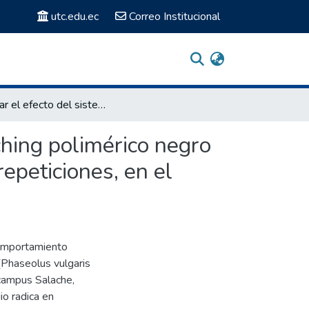
utc.edu.ec
Correo Institucional
Evaluar el efecto del sistema de siembra con y sin mulching polimérico negro en tres variedades de fréjol (phaseolus vulgaris l.), a 3 repeticiones, en el Campus Salache, 2025
ching polimérico negro
repeticiones, en el
comportamiento
(Phaseolus vulgaris
 campus Salache,
io radica en