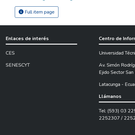
Full item page
Enlaces de interés
Centro de Info
CES
Universidad Técn
SENESCYT
Av. Simón Rodrígu
Ejido Sector San 
Latacunga - Ecua
Llámanos
Tel: (593) 03 2
2252307 / 225