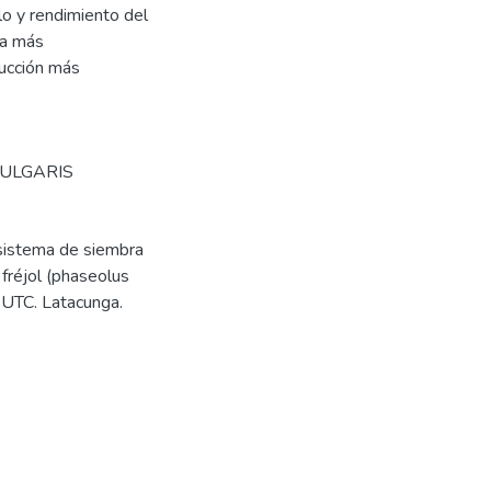
lo y rendimiento del
la más
ucción más
ULGARIS
l sistema de siembra
 fréjol (phaseolus
. UTC. Latacunga.