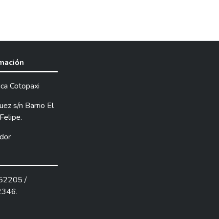
rmación
ica Cotopaxi
ez s/n Barrio El
Felipe.
dor
252205 /
2346.