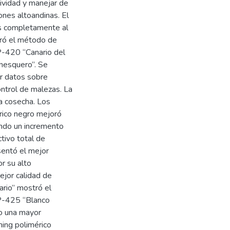
tividad y manejar de
ones altoandinas. El
s completamente al
aró el método de
AP-420 “Canario del
nesquero”. Se
ar datos sobre
ntrol de malezas. La
la cosecha. Los
rico negro mejoró
ando un incremento
tivo total de
sentó el mejor
r su alto
ejor calidad de
ario” mostró el
AP-425 “Blanco
ro una mayor
hing polimérico