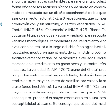
encontrar alternativas sostenibles para mejorar la produc
forma eficiente los recursos hídricos y de suelo en condici
método empleado fue un diseño experimental de bloque
azar con arreglo factorial 3x2 a 3 repeticiones, que comp
B)
producción con y sin mulching, y las tres variedades: INI
Chota”, INIAP-484 “Centenario” e INIAP-425 “Blanco Fa
utilizaron técnicas de observación y medición para recopil
variables morfológicas, componentes del rendimiento y co
evaluación se realizó a lo largo del ciclo fenológico hasta 
resultados mostraron que el método con mulching polimé
significativamente todos los parámetros evaluados, logr
marcado en el rendimiento en grano seco y un control efec
malezas. La variedad INIAP-420 “Canario del Chota” pre
comportamiento general bajo acolchado, destacándose po
rendimiento, el mayor número de semillas por vaina y la m
grano (peso hectolítrico). La variedad INIAP-484 “Centen
mayor número de vainas por planta, mientras que la INI
Fanesquero” presentó el mayor crecimiento en altura, pe
susceptibilidad al acame. Se concluye que el uso del mulc