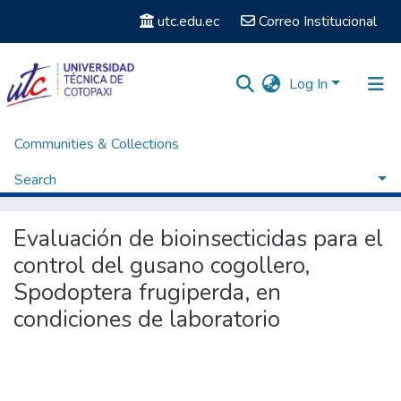
utc.edu.ec
Correo Institucional
Log In
Communities & Collections
Home
Posgrados
Maestría en Sanidad Vegetal
Titulación - Maestría en Sanidad Vegetal
Search
Evaluación de bioinsecticidas para el control del gusano cogollero, Spodoptera frugiperda, en condiciones de laboratorio
Statistics
Evaluación de bioinsecticidas para el
control del gusano cogollero,
Spodoptera frugiperda, en
condiciones de laboratorio