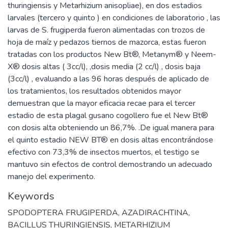
thuringiensis y Metarhizium anisopliae), en dos estadios
larvales (tercero y quinto ) en condiciones de laboratorio , las
larvas de S. frugiperda fueron alimentadas con trozos de
hoja de maíz y pedazos tiernos de mazorca, estas fueron
tratadas con los productos New Bt®, Metanym® y Neem-
X® dosis altas ( 3cc/l), ,dosis media (2 cc/l) , dosis baja
(3cc/l) , evaluando a las 96 horas después de aplicado de
los tratamientos, los resultados obtenidos mayor
demuestran que la mayor eficacia recae para el tercer
estadio de esta plagal gusano cogollero fue el New Bt®
con dosis alta obteniendo un 86,7%. .De igual manera para
el quinto estadio NEW BT® en dosis altas encontrándose
efectivo con 73,3% de insectos muertos, el testigo se
mantuvo sin efectos de control demostrando un adecuado
manejo del experimento.
Keywords
SPODOPTERA FRUGIPERDA
,
AZADIRACHTINA
,
BACILLUS THURINGIENSIS
,
METARHIZIUM