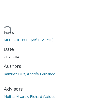
oading...
Files
MUTC-000911.pdf
(1.65 MB)
Date
2021-04
Authors
Ramírez Cruz, Andrés Fernando
Advisors
Molina Álvarez, Richard Alcides