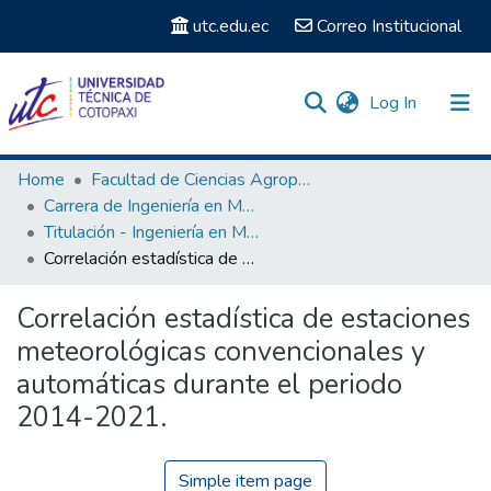
utc.edu.ec
Correo Institucional
(current)
Log In
Communities & Collections
Home
Facultad de Ciencias Agropecuarias y Recursos Naturales
Carrera de Ingeniería en Medio Ambiente
Search
Titulación - Ingeniería en Medio Ambiente
Correlación estadística de estaciones meteorológicas convencionales y automáticas durante el periodo 2014-2021.
Statistics
Correlación estadística de estaciones
meteorológicas convencionales y
automáticas durante el periodo
2014-2021.
Simple item page