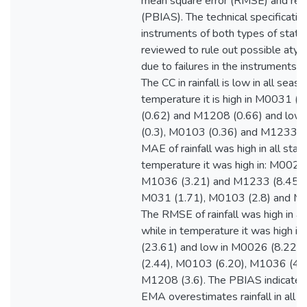
mean square error (RMSE) and rela
(PBIAS). The technical specificatio
instruments of both types of stati
reviewed to rule out possible atyp
due to failures in the instruments 
The CC in rainfall is low in all seaso
temperature it is high in M0031 (
(0.62) and M1208 (0.66) and low
(0.3), M0103 (0.36) and M1233 (0
MAE of rainfall was high in all stati
temperature it was high in: M0026 
M1036 (3.21) and M1233 (8.45) a
M031 (1.71), M0103 (2.8) and M1
The RMSE of rainfall was high in all
while in temperature it was high 
(23.61) and low in M0026 (8.22)
(2.44), M0103 (6.20), M1036 (4.
M1208 (3.6). The PBIAS indicates 
EMA overestimates rainfall in all s