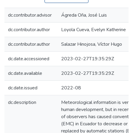
dc.contributor.advisor
Ágreda Oña, José Luis
dc.contributor.author
Loyola Cueva, Evelyn Katherine
dc.contributor.author
Salazar Hinojosa, Víctor Hugo
dc.date.accessioned
2023-02-27T19:35:29Z
dc.date.available
2023-02-27T19:35:29Z
dc.date.issued
2022-08
dc.description
Meteorological information is very 
human development, but in recent y
of observers has caused convention
(EMC) in Ecuador to decrease or h
replaced by automatic stations (E