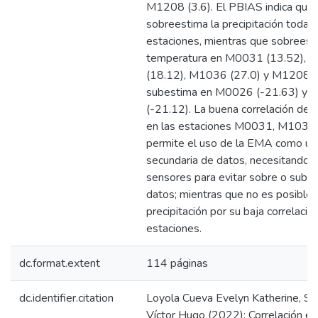
M1208 (3.6). El PBIAS indica que
sobreestima la precipitación todas 
estaciones, mientras que sobreest
temperatura en M0031 (13.52),
(18.12), M1036 (27.0) y M1208 (9
subestima en M0026 (-21.63) y
(-21.12). La buena correlación de 
en las estaciones M0031, M1036
permite el uso de la EMA como un
secundaria de datos, necesitando a
sensores para evitar sobre o sube
datos; mientras que no es posible 
precipitación por su baja correlació
estaciones.
dc.format.extent
114 páginas
dc.identifier.citation
Loyola Cueva Evelyn Katherine, Sa
Víctor Hugo (2022); Correlación es