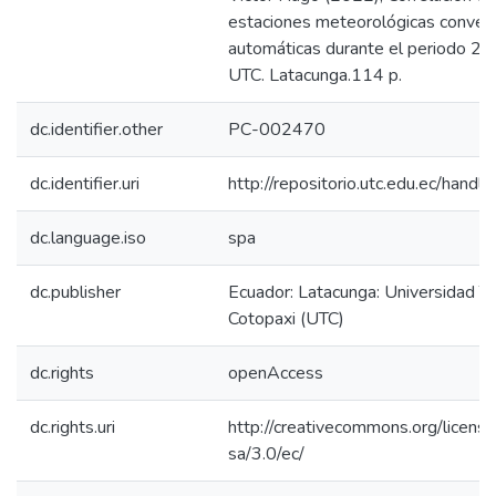
estaciones meteorológicas convenc
automáticas durante el periodo 2
UTC. Latacunga.114 p.
dc.identifier.other
PC-002470
dc.identifier.uri
http://repositorio.utc.edu.ec/han
dc.language.iso
spa
dc.publisher
Ecuador: Latacunga: Universidad T
Cotopaxi (UTC)
dc.rights
openAccess
dc.rights.uri
http://creativecommons.org/licens
sa/3.0/ec/