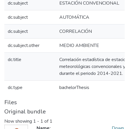
dc.subject
ESTACIÓN CONVENCIONAL
dc.subject
AUTOMÁTICA
dc.subject
CORRELACIÓN
dc.subject.other
MEDIO AMBIENTE
dc.title
Correlación estadística de estacio
meteorológicas convencionales y 
durante el periodo 2014-2021.
dc.type
bachelorThesis
Files
Original bundle
Now showing
1 - 1 of 1
Name:
Down