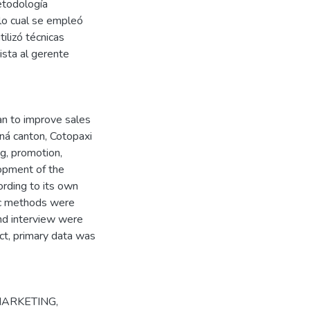
etodología
 lo cual se empleó
tilizó técnicas
ista al gerente
an to improve sales
á canton, Cotopaxi
g, promotion,
lopment of the
rding to its own
tic methods were
and interview were
act, primary data was
MARKETING
,