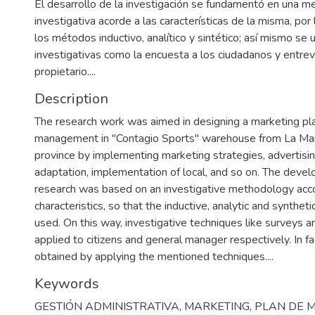
El desarrollo de la investigación se fundamentó en una m
investigativa acorde a las características de la misma, por
los métodos inductivo, analítico y sintético; así mismo se u
investigativas como la encuesta a los ciudadanos y entrev
propietario....
Description
The research work was aimed in designing a marketing pl
management in "Contagio Sports" warehouse from La Man
province by implementing marketing strategies, advertisin
adaptation, implementation of local, and so on. The deve
research was based on an investigative methodology acco
characteristics, so that the inductive, analytic and synthe
used. On this way, investigative techniques like surveys 
applied to citizens and general manager respectively. In f
obtained by applying the mentioned techniques....
Keywords
GESTIÓN ADMINISTRATIVA
,
MARKETING
,
PLAN DE 