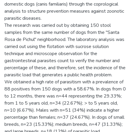
domestic dogs (canis familiaris) through the coprological
analysis to structure prevention measures against zoonotic
parasitic diseases.
The research was carried out by obtaining 150 stool
samples from the same number of dogs from the "Santa
Rosa de Pichul" neighborhood. The laboratory analysis was
carried out using the flotation with sucrose solution
technique and microscope observation for the
gastrointestinal parasites count to verify the number and
percentage of these, and therefore, set the incidence of the
parasitic load that generates a public health problem.
We obtained a high rate of parasitism with a prevalence of
88 positives from 150 dogs with a 58.67%. In dogs from 0
to 12 months, there was n=44 representing the 29.33%;
from 1 to 5 years old, n=34 (22.67%); > to 5 years old,
n=10 (6.67%). Males with n=51 (34%) indicate a higher
percentage than females; n=37 (24.67%). In dogs of small
breeds, n=23 (15.33%); medium breeds, n=47 (31.33%);
and large breeds, n=18 (12%) of parasitic load.