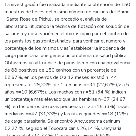
La investigación fue realizada mediante la obtención de 150
muestras de heces del mismo número de caninos del Barrio
“Santa Rosa de Pichul”, se procedió al análisis de
laboratorio, utilizando la técnica de flotación con solución de
sacarosa y observación en el microscopio para el conteo de
los parásitos gastrointestinales, para verificar el número y
porcentaje de los mismos y así establecer la incidencia de
carga parasitaria, que genera un problema de salud pública.
Obtuvimos un alto índice de parasitismo con una prevalencia
de 88 positivos de 150 caninos con un porcentaje de
58,67%, en los perros de 0 a 12 meses existió n=44
representa el 29,33%, de 1 a 5 años n=34 (22,67%),> a 5
años n=10 (6,67%). Los machos con n=51 (34 %) indican
un porcentaje más elevado que las hembras n=37 (24,67
%), en los perros de razas pequeñas n=23 (15,33%), razas
medianas n=47 (31,33%) y las razas grandes n=18 (12%)
de carga parasitaria. Se encontró Ancylostoma caninum
52.27 %, seguido el Toxocara canis 26,14 %, Uncynaria
stenocephala 14,77 %, Dipylidium caninum 6,82%.