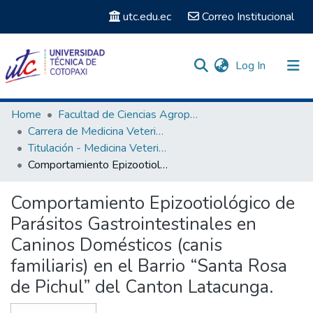
utc.edu.ec
Correo Institucional
(current)
Log In
Communities & Collections
Home
Facultad de Ciencias Agropecuarias y Recursos Naturales
Carrera de Medicina Veterinaria
Search
Titulación - Medicina Veterinaria
Comportamiento Epizootiológico de Parásitos Gastrointestinales en Caninos Domésticos (canis familiaris) en el Barrio “Santa Rosa de Pichul” del Canton Latacunga.
Statistics
Comportamiento Epizootiológico de
Parásitos Gastrointestinales en
Caninos Domésticos (canis
familiaris) en el Barrio “Santa Rosa
de Pichul” del Canton Latacunga.