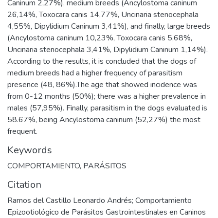
Caninum 2,27%), medium breeds (Ancylostoma caninum
26,14%, Toxocara canis 14,77%, Uncinaria stenocephala
4,55%, Dipylidium Caninum 3,41%), and finally, large breeds
(Ancylostoma caninum 10,23%, Toxocara canis 5,68%,
Uncinaria stenocephala 3,41%, Dipylidium Caninum 1,14%).
According to the results, it is concluded that the dogs of
medium breeds had a higher frequency of parasitism
presence (48, 86%).The age that showed incidence was
from 0-12 months (50%); there was a higher prevalence in
males (57,95%). Finally, parasitism in the dogs evaluated is
58.67%, being Ancylostoma caninum (52,27%) the most
frequent.
Keywords
COMPORTAMIENTO
,
PARÁSITOS
Citation
Ramos del Castillo Leonardo Andrés; Comportamiento
Epizootiológico de Parásitos Gastrointestinales en Caninos