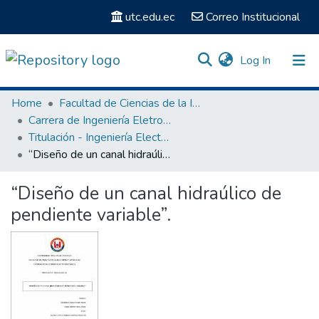
utc.edu.ec
Correo Institucional
(current)
Log In
Communities & Collections
Home
Facultad de Ciencias de la Ingeniería y Aplicadas
Carrera de Ingeniería Eletromecánica
Search
Titulación - Ingeniería Electromecánica
“Diseño de un canal hidraúlico de pendiente variable”.
Statistics
“Diseño de un canal hidraúlico de
pendiente variable”.