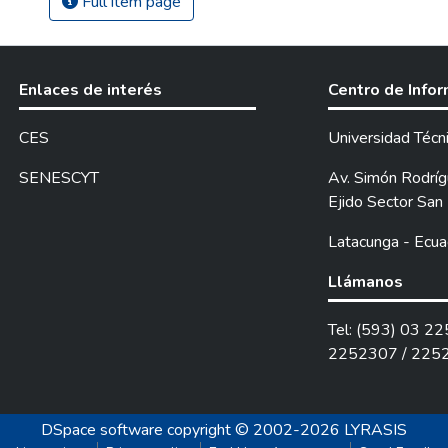
Full item page
Enlaces de interés
Centro de Info
CES
Universidad Técn
SENESCYT
Av. Simón Rodrígu
Ejido Sector San 
Latacunga - Ecua
Llámanos
Tel: (593) 03 2
2252307 / 225
DSpace software
copyright © 2002-2026
LYRASIS