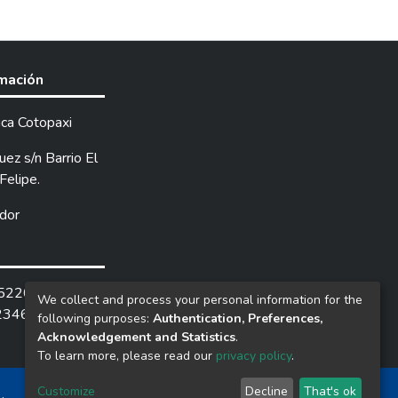
rmación
ica Cotopaxi
ez s/n Barrio El
Felipe.
dor
252205 /
We collect and process your personal information for the
2346.
following purposes:
Authentication, Preferences,
Acknowledgement and Statistics
.
To learn more, please read our
privacy policy
.
Customize
Decline
That's ok