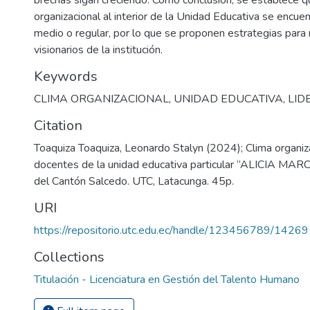
brechas sigan creciendo. Como conclusión, se establece qu
organizacional al interior de la Unidad Educativa se encue
medio o regular, por lo que se proponen estrategias para 
visionarios de la institución.
Keywords
CLIMA ORGANIZACIONAL
,
UNIDAD EDUCATIVA
,
LID
Citation
Toaquiza Toaquiza, Leonardo Stalyn (2024); Clima organiza
docentes de la unidad educativa particular “ALICIA 
del Cantón Salcedo. UTC, Latacunga. 45p.
URI
https://repositorio.utc.edu.ec/handle/123456789/14269
Collections
Titulación - Licenciatura en Gestión del Talento Humano