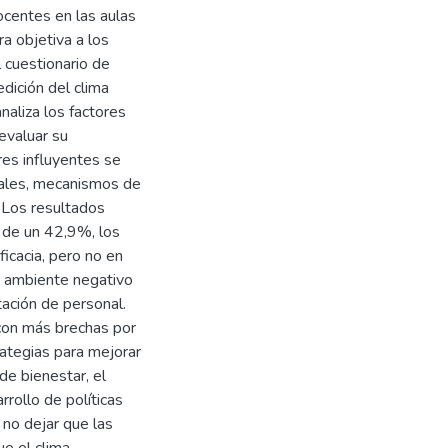
ocentes en las aulas
a objetiva a los
 cuestionario de
edición del clima
naliza los factores
evaluar su
res influyentes se
nales, mecanismos de
 Los resultados
s de un 42,9%, los
ficacia, pero no en
n ambiente negativo
ación de personal.
 con más brechas por
rategias para mejorar
de bienestar, el
rrollo de políticas
 no dejar que las