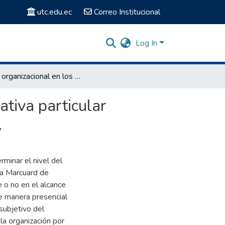
utc.edu.ec
Correo Institucional
Log In
Clima organizacional en los docentes de la unidad educativa particular “ALICIA MARCUARD DE YEROVI” del Cantón Salcedo.
tiva particular
.
rminar el nivel del
cia Marcuard de
e o no en el alcance
de manera presencial
 subjetivo del
a organización por