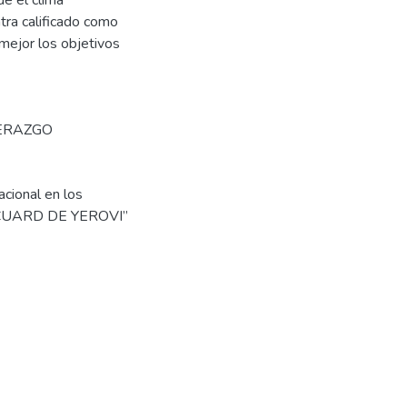
e el clima
ntra calificado como
mejor los objetivos
ERAZGO
cional en los
MARCUARD DE YEROVI”