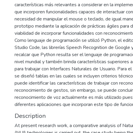
características más relevantes a considerar en la implem
que incorporen funcionalidades capaces de interactuar con 
necesidad de manipular el mouse o teclado, de igual mane
prototipo mediante la aplicación de prácticas ágiles para 
viabilidad de incorporar funcionalidades con reconocimient
Como lenguaje de programación se utilizó Python, el edito
Studio Code, las librerías Speech Recognition de Google
recalcar que Python resulta ser el lenguaje de programaci
nivel mundial y también brinda características superiores 
para trabajar con Interfaces Naturales de Usuario. Para el
se diseñó tablas en las cuales se incluyen criterios técnic
puede identificar las características de trabajar con recon
reconocimiento de gestos, sin embargo, se puede concluir
reconocimiento de voz actualmente es más utilizado pues
diferentes aplicaciones que incorporan este tipo de funci
Description
At present research work, a comparative analysis of Natur
(NUI) technologies is carried out, the case study being th