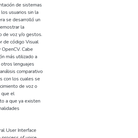
entación de sistemas
los usuarios sin la
ra se desarrolló un
demostrar la
o de voz y/o gestos.
r de código Visual
 y OpenCV. Cabe
ón más utilizado a
a otros lenguajes
 análisis comparativo
os con los cuales se
ocimiento de voz o
 que el
to a que ya existen
onalidades
al User Interface
e process of voice