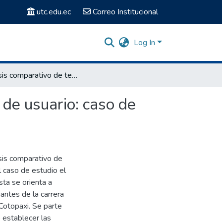
utc.edu.ec
Correo Institucional
Log In
Análisis comparativo de tecnologías de interfaz natural de usuario: caso de estudio Reconocimiento de Voz y Gestos
 de usuario: caso de
isis comparativo de
l caso de estudio el
ta se orienta a
antes de la carrera
Cotopaxi. Se parte
o establecer las