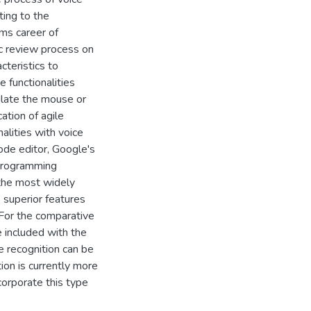
ting to the
ms career of
hic review process on
cteristics to
 functionalities
ulate the mouse or
ation of agile
nalities with voice
ode editor, Google's
programming
 the most widely
superior features
 For the comparative
e included with the
e recognition can be
ion is currently more
corporate this type