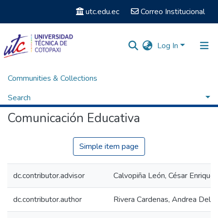
utc.edu.ec
Correo Institucional
Log In
Communities & Collections
Home
Titulación - Licenciatura en Educación Básica
Comunicación Educativa
Search
Comunicación Educativa
Statistics
Simple item page
dc.contributor.advisor
Calvopiña León, César Enrique
dc.contributor.author
Rivera Cardenas, Andrea Del R