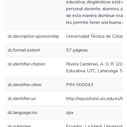
educativa, dirigiéndose está es
personal docente, alumnos, pad
de esta manera disminuir esas 
les permite tener una buena co
dc.description.sponsorship
Universidad Técnica de Cotopa
dc.format.extent
57 páginas
dc.identifier.citation
Rivera Cardenas, A. D. R. (201
Educativa. UTC. Latacunga. 57 
dc.identifier.other
PIM-000043
dc.identifier.uri
http://repositorio.utc.edu.ec
dc.language.iso
spa
dc.publisher
Ecuador : La Maná: Universidad