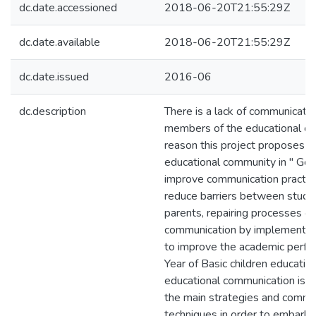
dc.date.accessioned
2018-06-20T21:55:29Z
dc.date.available
2018-06-20T21:55:29Z
dc.date.issued
2016-06
dc.description
There is a lack of communicat
members of the educational com
reason this project proposes t
educational community in '' Gold
improve communication practice
reduce barriers between stude
parents, repairing processes of
communication by implementin
to improve the academic perfo
Year of Basic children educatio
educational communication is e
the main strategies and commu
techniques in order to embark o