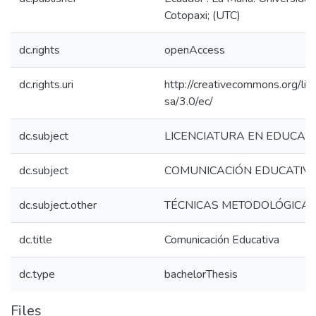
Cotopaxi; (UTC)
dc.rights
openAccess
dc.rights.uri
http://creativecommons.org/lic
sa/3.0/ec/
dc.subject
LICENCIATURA EN EDUCAC
dc.subject
COMUNICACIÓN EDUCATIV
dc.subject.other
TÉCNICAS METODOLÓGICA
dc.title
Comunicación Educativa
dc.type
bachelorThesis
Files